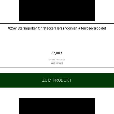
925er Sterlingsilber, Ohrstecker Herz rhodiniert + teilrosèvergoldet
36,00
€
Enthält 19% MwSt.
zzgl.
Versand
ZUM PRODUKT