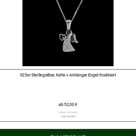
925er Sterlingsilber, Kette + Anhänger Engel rhodiniert
ab
52,00
€
Enthält 19% MwSt.
zzgl.
Versand