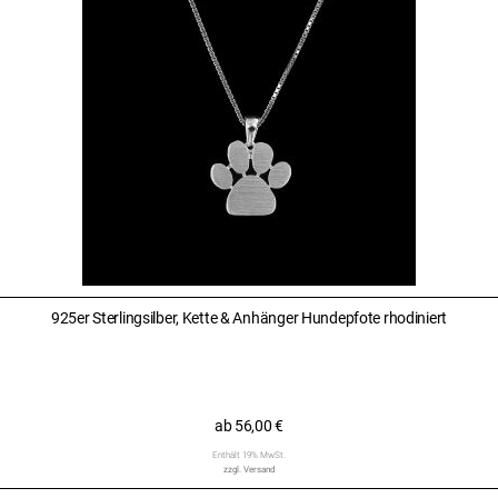
925er Sterlingsilber, Kette & Anhänger Hundepfote rhodiniert
ab
56,00
€
Enthält 19% MwSt.
zzgl.
Versand