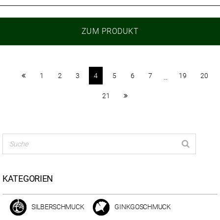
ZUM PRODUKT
1
2
3
4
5
6
7
19
20
…
21
KATEGORIEN
SILBERSCHMUCK
GINKGOSCHMUCK