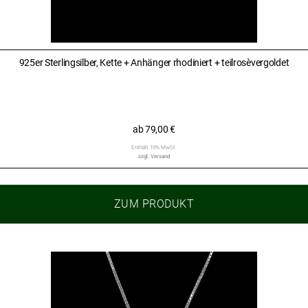
925er Sterlingsilber, Kette + Anhänger rhodiniert + teilrosèvergoldet
ab
79,00
€
Enthält 19% MwSt.
zzgl.
Versand
ZUM PRODUKT