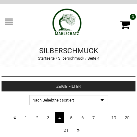
0
SILBERSCHMUCK
Startseite
/
Silberschmuck
/
Seite 4
ZEIGE FILTER
1
2
3
4
5
6
7
19
20
…
21