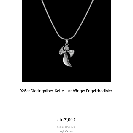
925er Sterlingsilber, Kette + Anhänger Engel rhodiniert
ab
79,00
€
Enthält 19% MwSt.
zzgl.
Versand