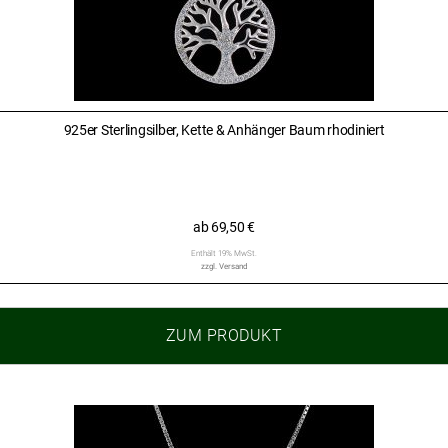
925er Sterlingsilber, Kette & Anhänger Baum rhodiniert
ab
69,50
€
Enthält 19% MwSt.
zzgl.
Versand
ZUM PRODUKT