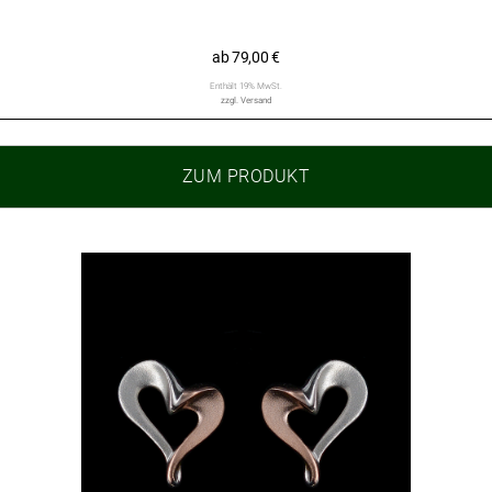
ab
79,00
€
Enthält 19% MwSt.
zzgl.
Versand
ZUM PRODUKT