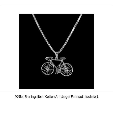
925er Sterlingsilber, Kette +Anhänger Fahrrad rhodiniert