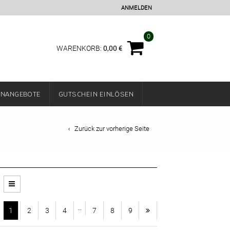
ANMELDEN
0
0,00
€
WARENKORB:
ENANGEBOTE
GUTSCHEIN EINLÖSEN
Zurück zur vorherige Seite
…
1
2
3
4
7
8
9