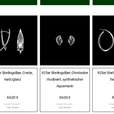
 Sterlingsilber, Creole,
925er Sterlingsilber, Ohrstecker
925er Sterl
matt/glanz
rhodiniert, synthetischer
rh
Aquamarin
69,00
€
69,00
€
5
Enthält 19% MwSt.
Enthält 19% MwSt.
Enthä
zzgl.
Versand
zzgl.
Versand
zzg