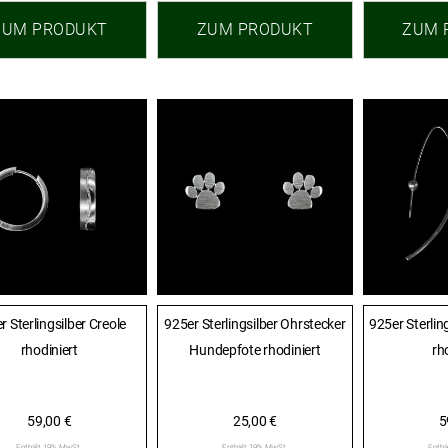
ZUM PRODUKT
ZUM PRODUKT
ZUM 
r Sterlingsilber Creole
925er Sterlingsilber Ohrstecker
925er Sterlin
rhodiniert
Hundepfote rhodiniert
rh
59,00
€
25,00
€
5
Enthält 19% MwSt.
Enthält 19% MwSt.
Enthä