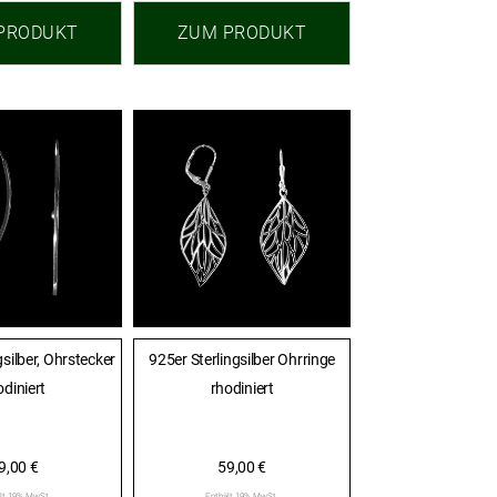
PRODUKT
ZUM PRODUKT
gsilber, Ohrstecker
925er Sterlingsilber Ohrringe
odiniert
rhodiniert
9,00
€
59,00
€
lt 19% MwSt.
Enthält 19% MwSt.