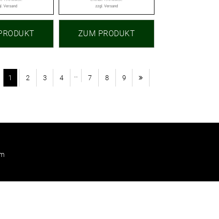
l.
Versand
zzgl.
Versand
PRODUKT
ZUM PRODUKT
…
1
2
3
4
7
8
9
um