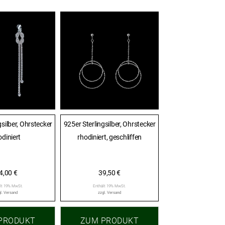
gsilber, Ohrstecker
925er Sterlingsilber, Ohrstecker
odiniert
rhodiniert, geschliffen
4,00
€
39,50
€
lt 19% MwSt.
Enthält 19% MwSt.
l.
Versand
zzgl.
Versand
PRODUKT
ZUM PRODUKT