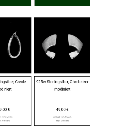
ingsilber, Creole
925er Sterlingsilber, Ohrstecker
odiniert
rhodiniert
9,00
€
49,00
€
lt 19% MwSt.
Enthält 19% MwSt.
l.
Versand
zzgl.
Versand