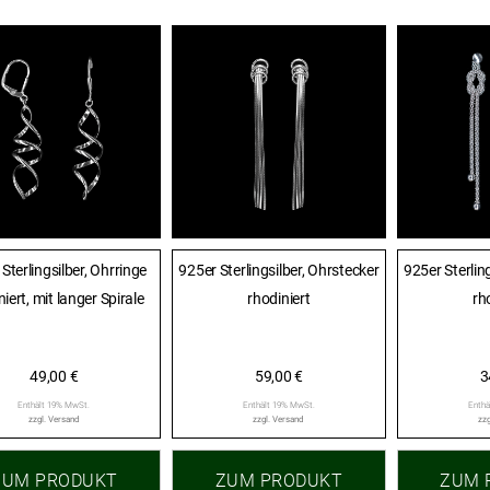
Sterlingsilber, Ohrringe
925er Sterlingsilber, Ohrstecker
925er Sterlin
iert, mit langer Spirale
rhodiniert
rh
49,00
€
59,00
€
3
Enthält 19% MwSt.
Enthält 19% MwSt.
Enthä
zzgl.
Versand
zzgl.
Versand
zzg
ZUM PRODUKT
ZUM PRODUKT
ZUM 