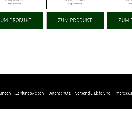
zzgl.
Versand
zzgl.
Versand
zzg
ZUM PRODUKT
ZUM PRODUKT
ZUM 
gungen
Zahlungsweisen
Datenschutz
Versand & Lieferung
Impress