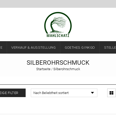
TE
VERKAUF & AUSSTELLUNG
GOETHES GINKGO
STELL
SILBEROHRSCHMUCK
Startseite
/
Silberohrschmuck
EIGE FILTER