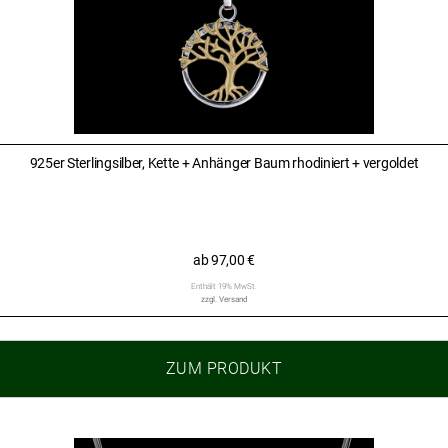
925er Sterlingsilber, Kette + Anhänger Baum rhodiniert + vergoldet
ab
97,00
€
Enthält 19% MwSt.
zzgl.
Versand
ZUM PRODUKT