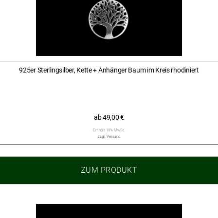
925er Sterlingsilber, Kette + Anhänger Baum im Kreis rhodiniert
ab
49,00
€
Enthält 19% MwSt.
zzgl.
Versand
ZUM PRODUKT