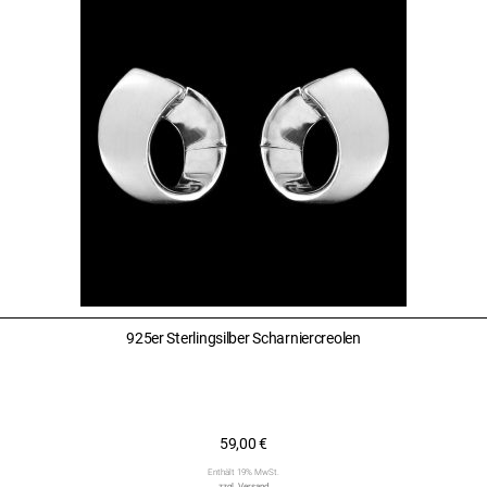
925er Sterlingsilber Scharniercreolen
59,00
€
Enthält 19% MwSt.
zzgl.
Versand