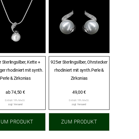
 Sterlingsilber, Kette +
925er Sterlingsilber, Ohrstecker
er rhodiniert mit synth.
rhodiniert mit synth.Perle &
Perle & Zirkonias
Zirkonias
ab
74,50
€
49,00
€
Enthält 19% MwSt.
Enthält 19% MwSt.
zzgl.
Versand
zzgl.
Versand
ZUM PRODUKT
ZUM PRODUKT