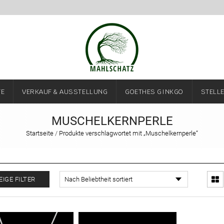
TE
VERKAUF & AUSSTELLUNG
GOETHES GINKGO
STELL
MUSCHELKERNPERLE
Startseite
/
Produkte verschlagwortet mit „Muschelkernperle“
EIGE FILTER