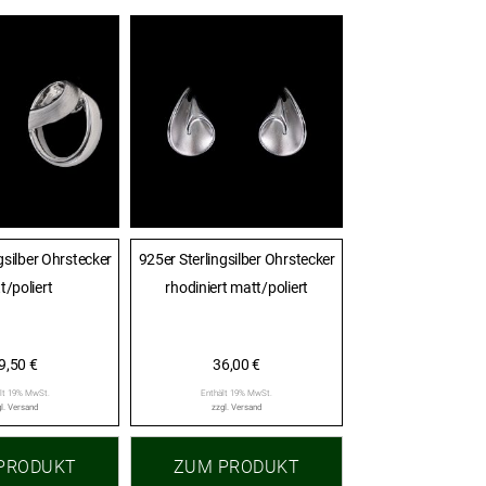
gsilber Ohrstecker
925er Sterlingsilber Ohrstecker
t/poliert
rhodiniert matt/poliert
9,50
€
36,00
€
lt 19% MwSt.
Enthält 19% MwSt.
l.
Versand
zzgl.
Versand
PRODUKT
ZUM PRODUKT