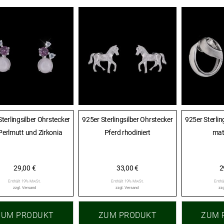
terlingsilber Ohrstecker
925er Sterlingsilber Ohrstecker
925er Sterlin
Perlmutt und Zirkonia
Pferd rhodiniert
mat
29,00
€
33,00
€
2
Enthält 19% MwSt.
Enthält 19% MwSt.
Enthä
zzgl.
Versand
zzgl.
Versand
zzg
ZUM PRODUKT
ZUM PRODUKT
ZUM 