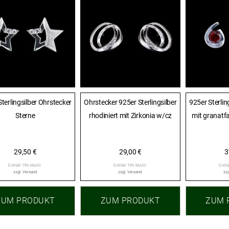
terlingsilber Ohrstecker
Ohrstecker 925er Sterlingsilber
925er Sterlin
Sterne
rhodiniert mit Zirkonia w/cz
mit granatf
29,50
€
29,00
€
3
Enthält 19% MwSt.
Enthält 19% MwSt.
Enthä
zzgl.
Versand
zzgl.
Versand
zzg
ZUM PRODUKT
ZUM PRODUKT
ZUM 