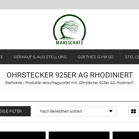
TE
VERKAUF & AUSSTELLUNG
GOETHES GINKGO
STELL
OHRSTECKER 925ER AG RHODINIERT
Startseite
/
Produkte verschlagwortet mit „Ohrstecker 925er AG rhodiniert“
EIGE FILTER