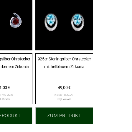
gsilber Ohrstecker
925er Sterlingsilber Ohrstecker
arbenem Zirkonia
mit hellblauem Zirkonia
1,00
€
49,00
€
lt 19% MwSt.
Enthält 19% MwSt.
l.
Versand
zzgl.
Versand
PRODUKT
ZUM PRODUKT