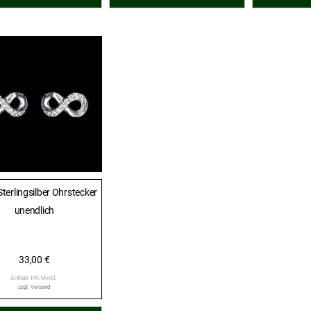
terlingsilber Ohrstecker
unendlich
33,00
€
Enthält 19% MwSt.
zzgl.
Versand