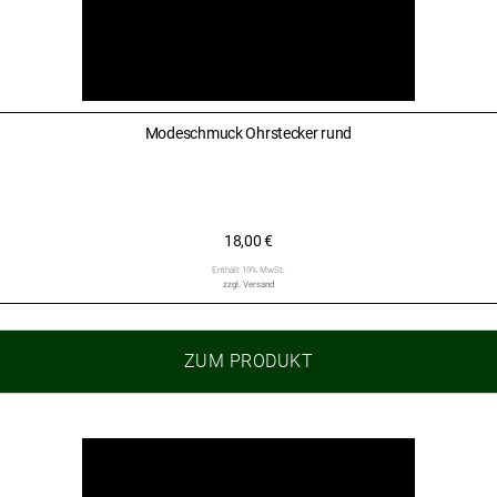
Modeschmuck Ohrstecker rund
18,00
€
Enthält 19% MwSt.
zzgl.
Versand
ZUM PRODUKT