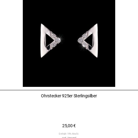
Ohrstecker 925er Sterlingsilber
25,00
€
Enthält 19% MwSt.
zzgl.
Versand