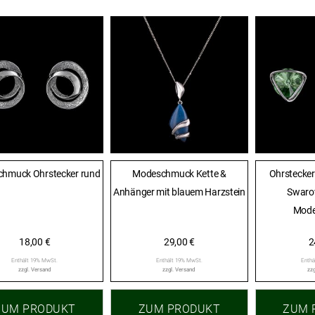
hmuck Ohrstecker rund
Modeschmuck Kette &
Ohrstecker
Anhänger mit blauem Harzstein
Swarov
Mod
18,00
€
29,00
€
2
Enthält 19% MwSt.
Enthält 19% MwSt.
Enthä
zzgl.
Versand
zzgl.
Versand
zzg
ZUM PRODUKT
ZUM PRODUKT
ZUM 