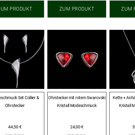
ZUM PRODUKT
ZUM PRODUKT
ZUM 
schmuck Set Collier &
Ohrstecker mit rotem Swarovski
Kette + Anh
Ohrstecker
Kristall Modeschmuck
Kristall
44,50
€
24,00
€
3
Enthält 19% MwSt.
Enthält 19% MwSt.
Enthä