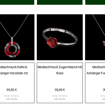
deschmuck Kette &
Modeschmuck Zugarmband mit
Modesch
änger Harzstein rot
Rose
Anhänger Fuc
39,50
€
30,00
€
3
Enthält 19% MwSt.
Enthält 19% MwSt.
Enthä
zzgl.
Versand
zzgl.
Versand
zzg