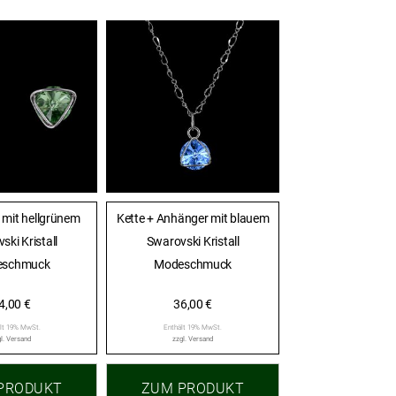
 mit hellgrünem
Kette + Anhänger mit blauem
ski Kristall
Swarovski Kristall
eschmuck
Modeschmuck
4,00
€
36,00
€
lt 19% MwSt.
Enthält 19% MwSt.
l.
Versand
zzgl.
Versand
PRODUKT
ZUM PRODUKT