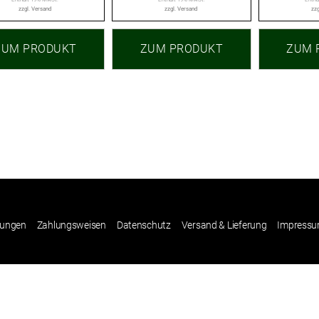
zzgl.
Versand
zzgl.
Versand
zzg
ZUM PRODUKT
ZUM PRODUKT
ZUM 
gungen
Zahlungsweisen
Datenschutz
Versand & Lieferung
Impress