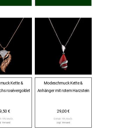
muck Kette &
Modeschmuck Kette &
hs rosévergoldet
Anhänger mit rotem Harzstein
9,50
€
29,00
€
lt 19% MwSt.
Enthält 19% MwSt.
l.
Versand
zzgl.
Versand