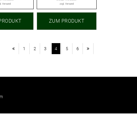
l.
Versand
zzgl.
Versand
PRODUKT
ZUM PRODUKT
1
2
3
4
5
6
um