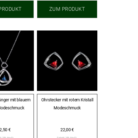
PRODUKT
ZUM PRODUKT
änger mit blauem
Ohrstecker mit rotem Kristall
 Modeschmuck
Modeschmuck
2,50
€
22,00
€
lt 19% MwSt.
Enthält 19% MwSt.