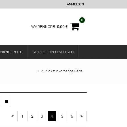
ANMELDEN
0
0,00
€
WARENKORB:
ENANGEBOTE
GUTSCHEIN EINLÖSEN
Zurück zur vorherige Seite
1
2
3
4
5
6