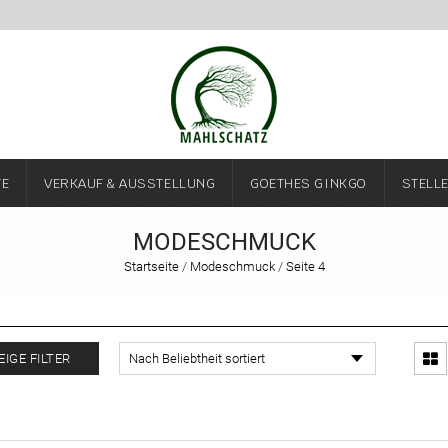
TE
VERKAUF & AUSSTELLUNG
GOETHES GINKGO
STELL
MODESCHMUCK
Startseite
/
Modeschmuck
/
Seite 4
EIGE FILTER