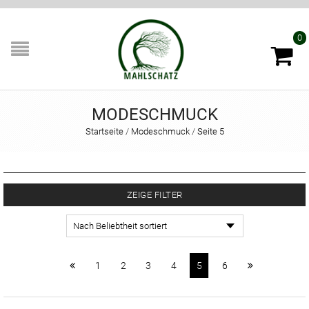
0
MODESCHMUCK
Startseite
/
Modeschmuck
/
Seite 5
ZEIGE FILTER
1
2
3
4
5
6