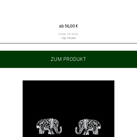
ab
56,00
€
Enthält 19% MwSt.
zzgl.
Versand
ZUM PRODUKT