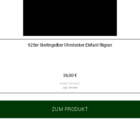
925er Sterlingsilber Ohrstecker Elefant filigran
36,00
€
Enthält 19% MwSt.
zzgl.
Versand
ZUM PRODUKT