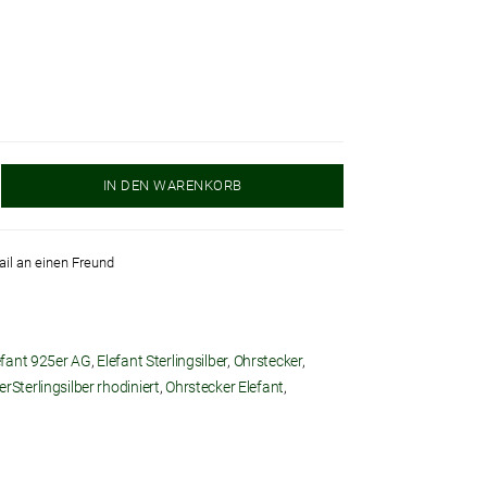
IN DEN WARENKORB
ail an einen Freund
efant 925er AG
,
Elefant Sterlingsilber
,
Ohrstecker
,
rSterlingsilber rhodiniert
,
Ohrstecker Elefant
,