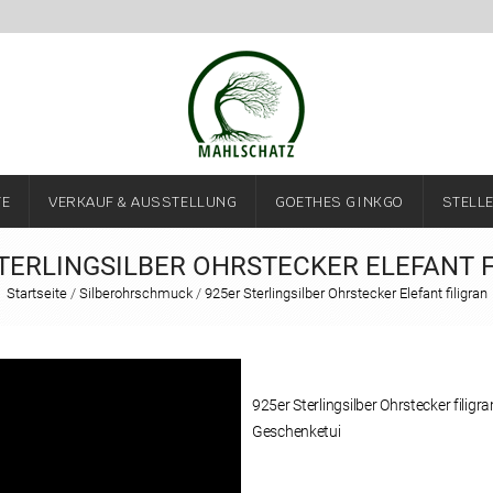
TE
VERKAUF & AUSSTELLUNG
GOETHES GINKGO
STELL
TERLINGSILBER OHRSTECKER ELEFANT 
Startseite
/
Silberohrschmuck
/
925er Sterlingsilber Ohrstecker Elefant filigran
925er Sterlingsilber Ohrstecker filigran