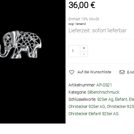
36,00
€
Enthält 19% MwSt.
zzgl.
Versand
Lieferzeit: sofort lieferbar
Anzahl
Auf die Wunschliste
E-M
Artikelnummer:
AP-OS21
Kategorie:
Silberohrschmuck
Schlüsselworte:
925er Ag
,
Elefant
,
El
Ohrstecker 925er AG
,
Ohrstecker 925e
Ohrstecker Elefant 925er AG