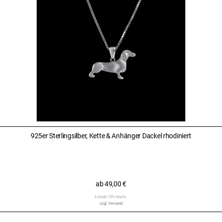
925er Sterlingsilber, Kette & Anhänger Dackel rhodiniert
ab
49,00
€
Enthält 19% MwSt.
zzgl.
Versand