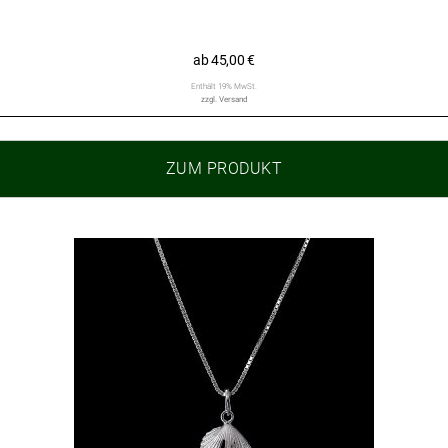
ab
45,00
€
Enthält 19% MwSt.
zzgl.
Versand
ZUM PRODUKT