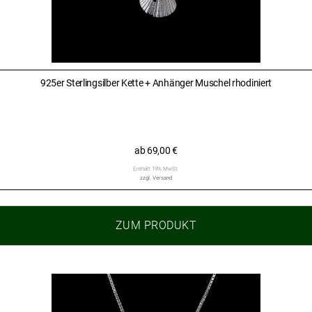
925er Sterlingsilber Kette + Anhänger Muschel rhodiniert
ab
69,00
€
Enthält 19% MwSt.
zzgl.
Versand
ZUM PRODUKT