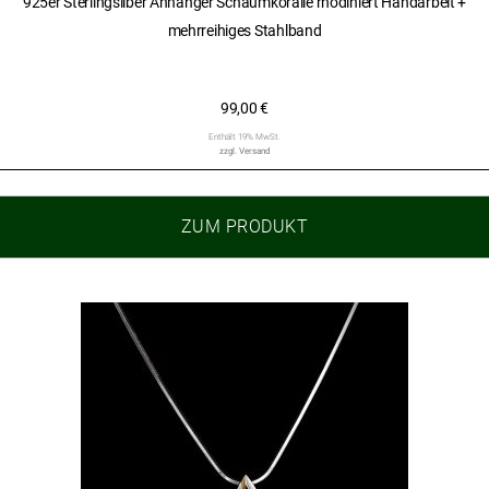
925er Sterlingsilber Anhänger Schaumkoralle rhodiniert Handarbeit +
mehrreihiges Stahlband
99,00
€
Enthält 19% MwSt.
zzgl.
Versand
ZUM PRODUKT