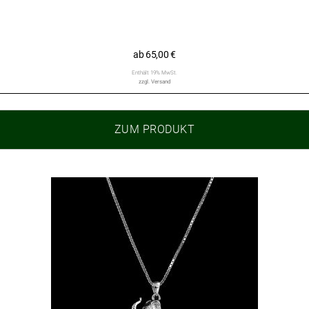
ab
65,00
€
Enthält 19% MwSt.
zzgl.
Versand
ZUM PRODUKT