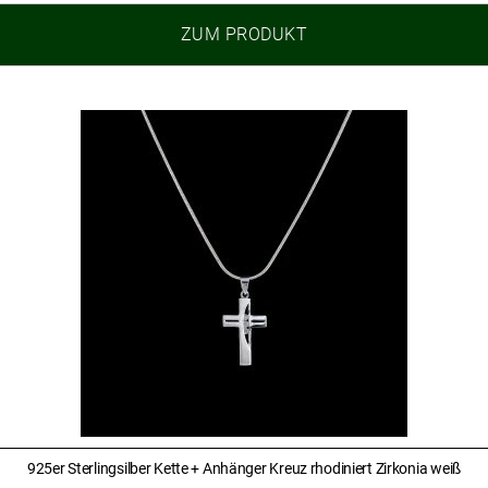
ZUM PRODUKT
925er Sterlingsilber Kette + Anhänger Kreuz rhodiniert Zirkonia weiß