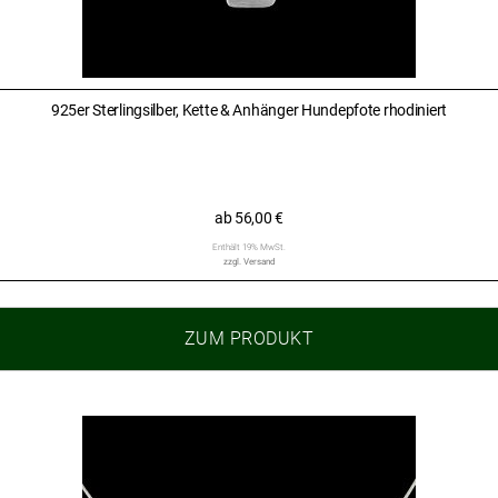
925er Sterlingsilber, Kette & Anhänger Hundepfote rhodiniert
ab
56,00
€
Enthält 19% MwSt.
zzgl.
Versand
ZUM PRODUKT