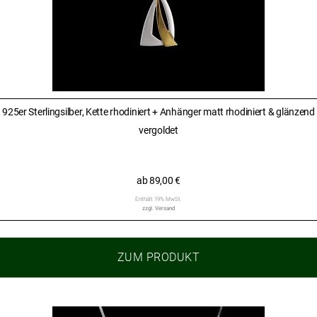
925er Sterlingsilber, Kette rhodiniert + Anhänger matt rhodiniert & glänzend
vergoldet
ab
89,00
€
Enthält 19% MwSt.
zzgl.
Versand
ZUM PRODUKT