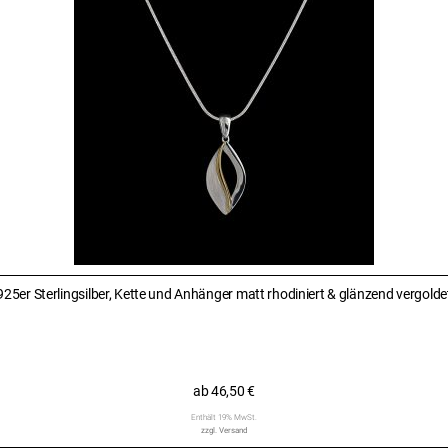
925er Sterlingsilber, Kette und Anhänger matt rhodiniert & glänzend vergolde
ab
46,50
€
Enthält 19% MwSt.
zzgl.
Versand