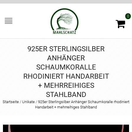
0
925ER STERLINGSILBER
ANHÄNGER
SCHAUMKORALLE
RHODINIERT HANDARBEIT
+ MEHRREIHIGES
STAHLBAND
Startseite
/
Unikate
/
925er Sterlingsilber Anhänger Schaumkoralle rhodiniert
Handarbeit + mehrreihiges Stahlband