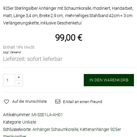
925er Sterlingsilber Anhänger mit Schaumkoralle, rhodiniert, Handarbeit,
matt, Länge 3,4 cm, Breite 2,9 cm, mehrreihiges Stahlband 42cm + 3 cm
Verlängerungskette,
99,00
€
Enthält 19% MwSt.
zzgl.
Versand
Lieferzeit: sofort lieferbar
Anzahl
IN DEN WARENKORB
Auf die Wunschliste
E-Mail an einen Freund
Artikelnummer:
MI-SS01LA-AH01
Kategorie:
Unikate
Schlüsselworte:
Anhänger Schaumkoralle
,
Kettenanhänger 925er
Sterlingsilber