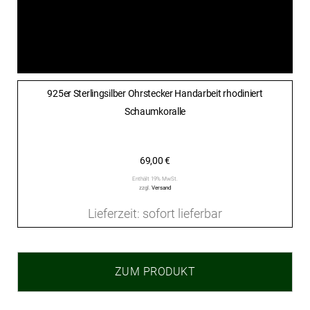
925er Sterlingsilber Ohrstecker Handarbeit rhodiniert
Schaumkoralle
69,00
€
Enthält 19% MwSt.
zzgl.
Versand
Lieferzeit: sofort lieferbar
ZUM PRODUKT