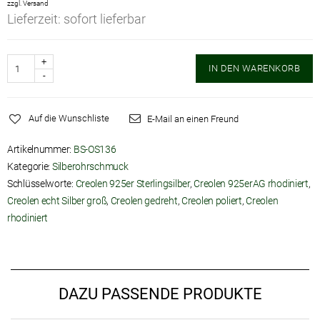
zzgl.
Versand
Lieferzeit: sofort lieferbar
Anzahl
IN DEN WARENKORB
Auf die Wunschliste
E-Mail an einen Freund
Artikelnummer:
BS-OS136
Kategorie:
Silberohrschmuck
Schlüsselworte:
Creolen 925er Sterlingsilber
,
Creolen 925erAG rhodiniert
,
Creolen echt Silber groß
,
Creolen gedreht
,
Creolen poliert
,
Creolen
rhodiniert
DAZU PASSENDE PRODUKTE