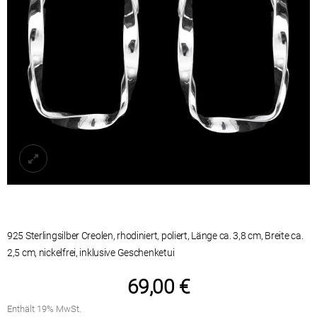
925 Sterlingsilber Creolen, rhodiniert, poliert, Länge ca. 3,8 cm, Breite ca.
2,5 cm, nickelfrei,
69,00
€
Enthält 19% MwSt.