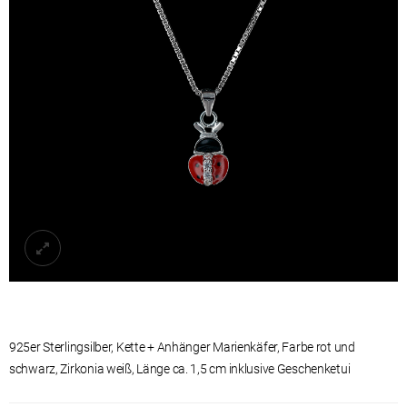
925er Sterlingsilber, Kette + Anhänger Marienkäfer, Farbe rot und
schwarz, Zirkonia weiß, Länge ca. 1,5 cm