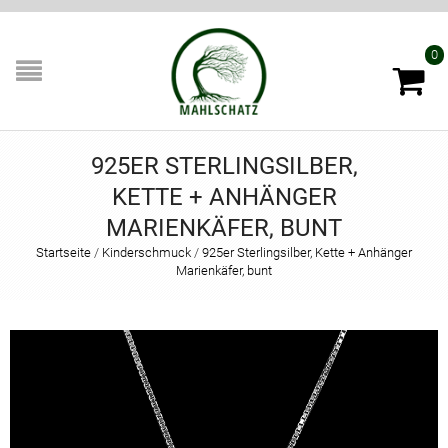
0
925ER STERLINGSILBER,
KETTE + ANHÄNGER
MARIENKÄFER, BUNT
Startseite
/
Kinderschmuck
/
925er Sterlingsilber, Kette + Anhänger
Marienkäfer, bunt