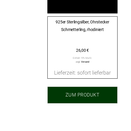
925er Sterlingsilber, Ohrstecker
Schmetterling, rhodiniert
26,00
€
Enthält 19% MwSt.
zzgl.
Versand
Lieferzeit: sofort lieferbar
ZUM PRODUKT