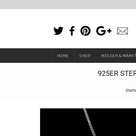
HOME
SHOP
MESSEN & MÄRK
925ER STE
Starts