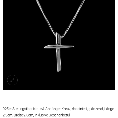
925er Sterlingsilber Kette & Anhänger Kreuz, rhodiniert, glänzend, Länge
2,5cm, Breite 2,0cm,