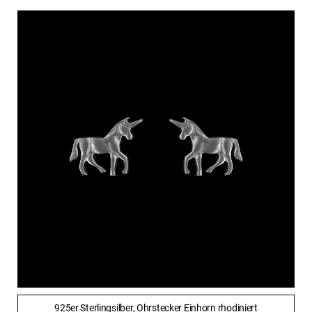
925er Sterlingsilber, Ohrstecker Einhorn rhodiniert