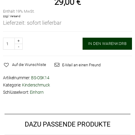
29,00
€
Enthält 19% MwSt.
zzgl.
Versand
Lieferzeit: sofort lieferbar
Anzahl
IN DEN WARENKORB
Auf die Wunschliste
E-Mail an einen Freund
Artikelnummer:
BS-OSK14
Kategorie:
Kinderschmuck
Schlüsselwort:
Einhorn
DAZU PASSENDE PRODUKTE