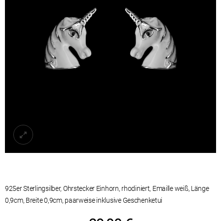
925er Sterlingsilber, Ohrstecker Einhorn, rhodiniert, Emaille weiß, Länge
0,9cm, Breite 0,9cm, paarweise