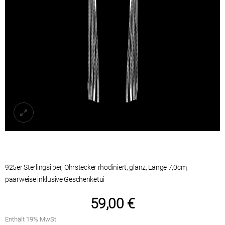
925er Sterlingsilber, Ohrstecker rhodiniert, glanz, Länge 7,0cm,
paarweise
59,00
€
Enthält 19% MwSt.