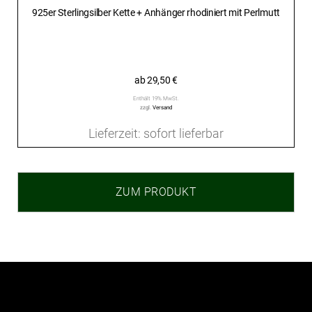
925er Sterlingsilber Kette + Anhänger rhodiniert mit Perlmutt
ab
29,50
€
Enthält 19% MwSt.
zzgl.
Versand
Lieferzeit: sofort lieferbar
ZUM PRODUKT