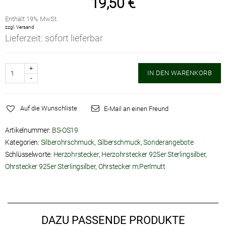
19,50
€
Enthält 19% MwSt.
zzgl.
Versand
Lieferzeit: sofort lieferbar
Anzahl
IN DEN WARENKORB
Auf die Wunschliste
E-Mail an einen Freund
Artikelnummer:
BS-OS19
Kategorien:
Silberohrschmuck
,
Silberschmuck
,
Sonderangebote
Schlüsselworte:
Herzohrstecker
,
Herzohrstecker 925er Sterlingsilber
,
Ohrstecker 925er Sterlingsilber
,
Ohrstecker m.Perlmutt
DAZU PASSENDE PRODUKTE