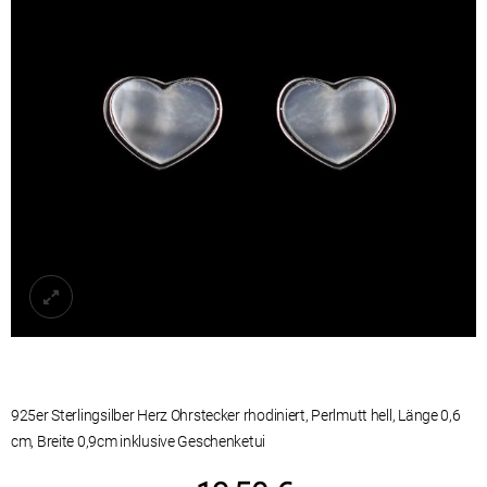
925er Sterlingsilber Herz Ohrstecker rhodiniert, Perlmutt hell, Länge 0,6
cm, Breite 0,9cm