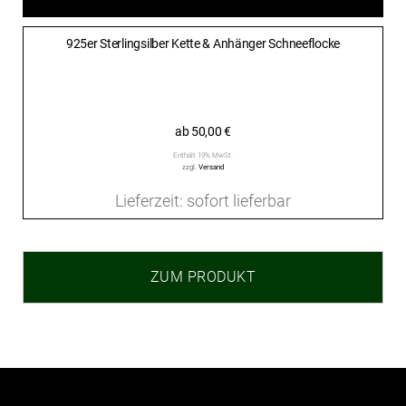
925er Sterlingsilber Kette & Anhänger Schneeflocke
ab
50,00
€
Enthält 19% MwSt.
zzgl.
Versand
Lieferzeit: sofort lieferbar
ZUM PRODUKT