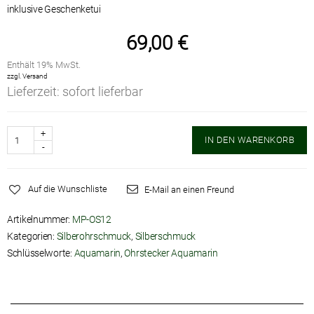
69,00
€
Enthält 19% MwSt.
zzgl.
Versand
Lieferzeit: sofort lieferbar
Anzahl
IN DEN WARENKORB
Auf die Wunschliste
E-Mail an einen Freund
Artikelnummer:
MP-OS12
Kategorien:
Silberohrschmuck
,
Silberschmuck
Schlüsselworte:
Aquamarin
,
Ohrstecker Aquamarin