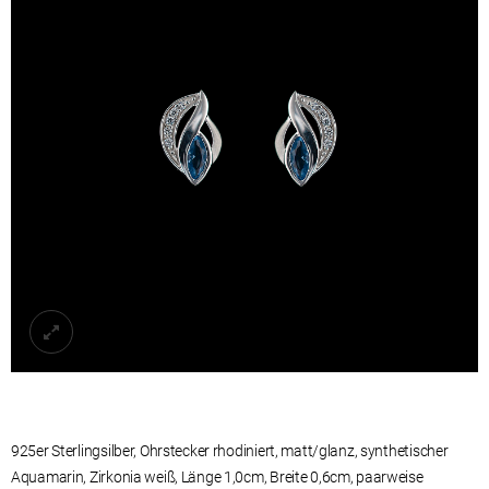
925er Sterlingsilber, Ohrstecker rhodiniert, matt/glanz, synthetischer
Aquamarin, Zirkonia weiß, Länge 1,0cm, Breite 0,6cm, paarweise