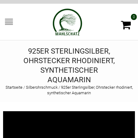
0
925ER STERLINGSILBER,
OHRSTECKER RHODINIERT,
SYNTHETISCHER
AQUAMARIN
Startseite
/
Silberohrschmuck
/
925er Sterlingsilber, Ohrstecker rhodiniert,
synthetischer Aquamarin