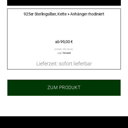
925er Sterlingsilber, Kette + Anhänger rhodiniert
ab
99,00
€
Enthält 19% MwSt.
zzgl.
Versand
Lieferzeit: sofort lieferbar
ZUM PRODUKT