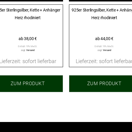
5er Sterlingsilber, Kette + Anhänger
925er Sterlingsilber, Kette + Anhän
Herz rhodiniert
Herz rhodiniert
ab
38,00
€
ab
44,00
€
Enthält 19% MwSt.
Enthält 19% MwSt.
zzgl.
Versand
zzgl.
Versand
Lieferzeit: sofort lieferbar
Lieferzeit: sofort lieferba
ZUM PRODUKT
ZUM PRODUKT