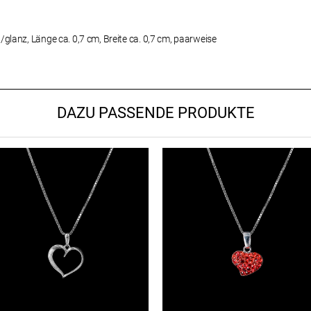
t/glanz, Länge ca. 0,7 cm, Breite ca. 0,7 cm, paarweise
DAZU PASSENDE PRODUKTE