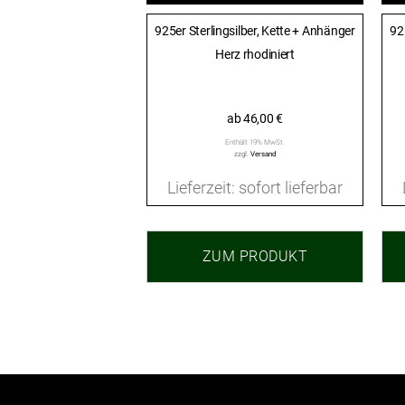
925er Sterlingsilber, Kette + Anhänger
92
Herz rhodiniert
ab
46,00
€
Enthält 19% MwSt.
zzgl.
Versand
Lieferzeit: sofort lieferbar
ZUM PRODUKT