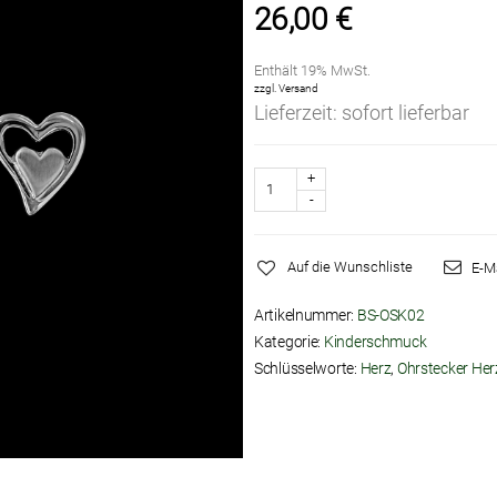
26,00
€
Enthält 19% MwSt.
zzgl.
Versand
Lieferzeit: sofort lieferbar
Anzahl
Auf die Wunschliste
E-M
Artikelnummer:
BS-OSK02
Kategorie:
Kinderschmuck
Schlüsselworte:
Herz
,
Ohrstecker Her