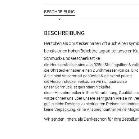
BESCHREIBUNG
BESCHREIBUNG
Herzchen als Ohrstecker haben oft auch einen sym
bereits einen hohen Beliebtheitsgrad bei unseren Ku
Schmuck- und Geschenkartikel.
die Herzohrstecker sind aus 925er Sterlingsilber & voll
die Ohrstecker haben einen Durchmesser von ca. 0,7
& sie sind seidenmatt gebürstet & glänzend poliert
die Herzohrstecker verkaufen wir nur paarweise
unser Schmuck ist garantiert nickelfrei
diese Herzohrstecker in ihrer Verarbeitung, Qualität
wir zeichnen uns über unsere sehr guten Preise im Ve
ggf. gleiche Designs zu niedrigeren Preisen bei andere
keine Verpackung, keine Ansprechpartner, keine Mögli
Wir senden Ihnen, als Dankeschön für Ihre Bestellu