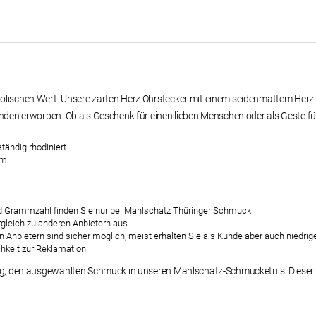
bolischen Wert. Unsere zarten Herz Ohrstecker mit einem seidenmattem Her
nden erworben. Ob als Geschenk für einen lieben Menschen oder als Geste für
ständig rhodiniert
cm
 und Grammzahl finden Sie nur bei Mahlschatz Thüringer Schmuck
rgleich zu anderen Anbietern aus
n Anbietern sind sicher möglich, meist erhalten Sie als Kunde aber auch niedrige
chkeit zur Reklamation
ng, den ausgewählten Schmuck in unseren Mahlschatz-Schmucketuis. Dieser Ser