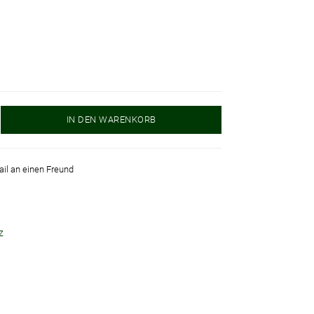
IN DEN WARENKORB
ail an einen Freund
z