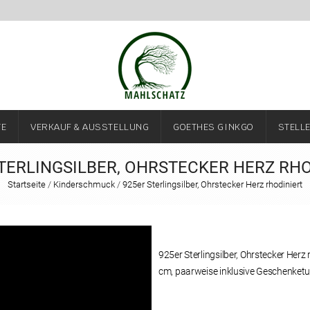
TE
VERKAUF & AUSSTELLUNG
GOETHES GINKGO
STELL
TERLINGSILBER, OHRSTECKER HERZ RH
Startseite
/
Kinderschmuck
/
925er Sterlingsilber, Ohrstecker Herz rhodiniert
925er Sterlingsilber, Ohrstecker Herz 
cm, paarweise