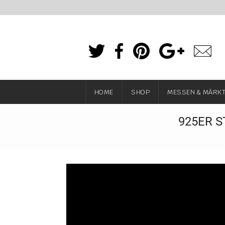
HOME
SHOP
MESSEN & MÄRK
925ER S