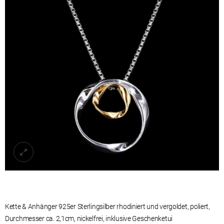
Kette & Anhänger 925er Sterlingsilber rhodiniert und vergoldet, poliert,
Durchmesser ca. 2,1cm, nickelfrei,