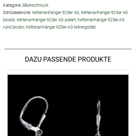
Kategorie:
Silberschmuck
Schlüsselworte:
Kettenanhänger 925er AG
,
Kettenanhänger 925er AG
bicolor
,
Kettenanhänger 925er AG poliert
,
Kettenanhänger 925er AG
rund bicolor
,
Kettenanhänger 925er AG teilvergoldet
DAZU PASSENDE PRODUKTE