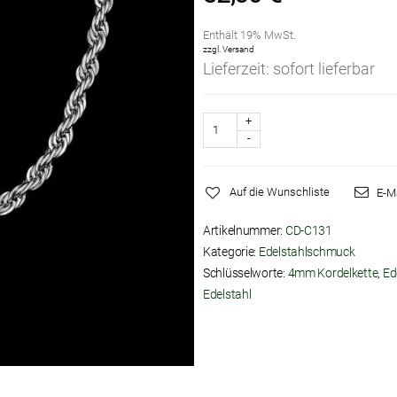
Enthält 19% MwSt.
zzgl.
Versand
Lieferzeit: sofort lieferbar
Anzahl
Auf die Wunschliste
E-M
Artikelnummer:
CD-C131
Kategorie:
Edelstahlschmuck
Schlüsselworte:
4mm Kordelkette
,
Ed
Edelstahl