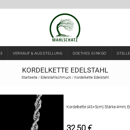
TE
VERKAUF & AUSSTELLUNG
GOETHES GINKGO
STELL
KORDELKETTE EDELSTAHL
Startseite
/
Edelstahlschmuck
/
Kordelkette Edelstahl
Kordelkette (45+5cm) Stärke 4mm, Edel
32,50
€