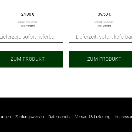
24,00
€
39,50
€
Enthält 19% MwSt.
Enthält 19% MwSt.
zzgl.
Versand
zzgl.
Versand
Lieferzeit: sofort lieferbar
Lieferzeit: sofort lieferba
ZUM PRODUKT
ZUM PRODUKT
gungen
Zahlungsweisen
Datenschutz
Versand & Lieferung
Impress