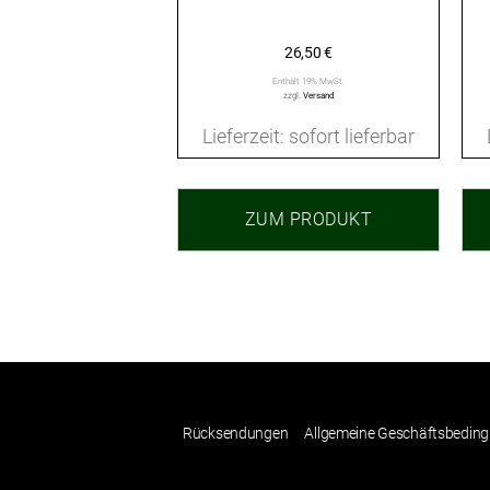
26,50
€
Enthält 19% MwSt.
zzgl.
Versand
Lieferzeit: sofort lieferbar
ZUM PRODUKT
Rücksendungen
Allgemeine Geschäftsbedin