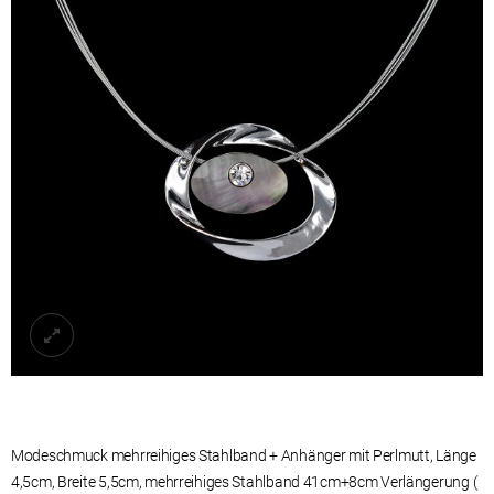
Modeschmuck mehrreihiges Stahlband + Anhänger mit Perlmutt, Länge
4,5cm, Breite 5,5cm, mehrreihiges Stahlband 41cm+8cm Verlängerung (