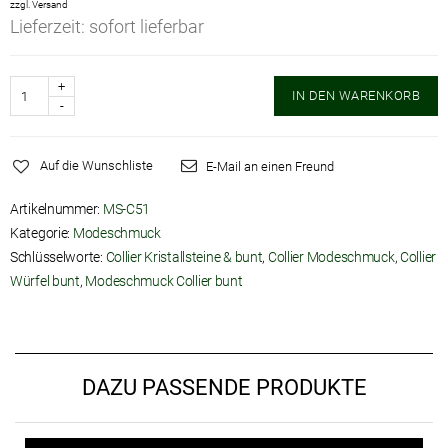
zzgl.
Versand
Lieferzeit: sofort lieferbar
Anzahl
IN DEN WARENKORB
Auf die Wunschliste
E-Mail an einen Freund
Artikelnummer:
MS-C51
Kategorie:
Modeschmuck
Schlüsselworte:
Collier Kristallsteine & bunt
,
Collier Modeschmuck
,
Collier
Würfel bunt
,
Modeschmuck Collier bunt
DAZU PASSENDE PRODUKTE