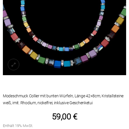
Modeschmuck Collier mit bunten Würfeln, Länge 42+8cm, Kristallsteine
weiß, imit. Rhodium, nickelfrei,
59,00
€
Enthält 19% MwSt.